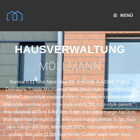
MENÜ
HAUSVERWALTUNG
MÖLLMANN
Normal 0 21 false false false DE X-NONE X-NONE
/* Style
Definitions */ table.MsoNormalTable {mso-style-name:"Normale
Tabelle"; mso-tstyle-rowband-size:0; mso-tstyle-colband-size:0;
mso-style-noshow:yes; mso-style-priority:99; mso-style-parent:"";
mso-padding-alt:0cm 5.4pt 0cm 5.4pt; mso-para-margin-top:0cm;
mso-para-margin-right:0cm; mso-para-margin-bottom:8.0pt; mso-
para-margin-left:0cm; line-height:107%; mso-pagination:widow-
orphan; font-size:11.0pt; font-family:"Calibri",sans-serif; mso-