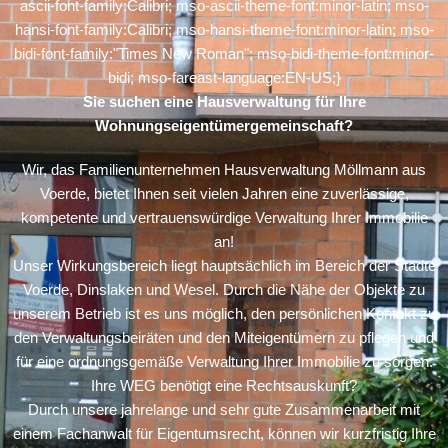
ascii-font-family:Calibri; mso-ascii-theme-font:minor-latin; mso-
hansi-font-family:Calibri; mso-hansi-theme-font:minor-latin; mso-
bidi-font-family:"Times New Roman"; mso-bidi-theme-font:minor-
bidi; mso-fareast-language:EN-US;}
Sie suchen eine Hausverwaltung für Ihre
Wohnungseigentümergemeinschaft?
Wir, das Familienunternehmen Hausverwaltung Möllmann aus
Voerde, bietet Ihnen seit vielen Jahren eine zuverlässige,
kompetente und vertrauenswürdige Verwaltung Ihrer Immobilie
an!
Unser Wirkungsbereich liegt hauptsächlich im Bereich der Städte
Voerde, Dinslaken und Wesel. Durch die Nähe der Objekte zu
unserem Betrieb ist es uns möglich, den persönlichen Kontakt zu
den Verwaltungsbeiräten und den Miteigentümern zu pflegen und
für eine ordnungsgemäße Verwaltung Ihrer Immobilie zu sorgen.
Ihre WEG benötigt eine Rechtsauskunft?
Durch unsere jahrelange und sehr gute Zusammenarbeit mit
einem Fachanwalt für Eigentumsrecht, können wir kurzfristig Ihre